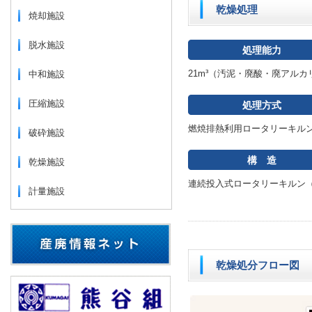
乾燥処理
焼却施設
脱水施設
処理能力
21m³（汚泥・廃酸・廃アルカ
中和施設
圧縮施設
処理方式
燃焼排熱利用ロータリーキル
破砕施設
構 造
乾燥施設
連続投入式ロータリーキルン
計量施設
乾燥処分フロー図