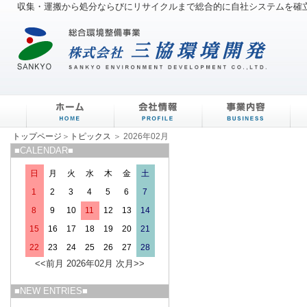
収集・運搬から処分ならびにリサイクルまで総合的に自社システムを確
ホーム
会社情報
事業内容
トップページ
＞
トピックス
＞ 2026年02月
■CALENDAR■
日
月
火
水
木
金
土
1
2
3
4
5
6
7
8
9
10
11
12
13
14
15
16
17
18
19
20
21
22
23
24
25
26
27
28
<<前月
2026年02月
次月>>
■NEW ENTRIES■