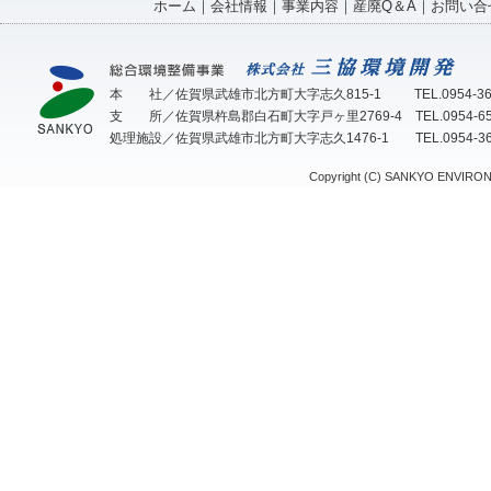
ホーム
｜
会社情報
｜
事業内容
｜
産廃Q＆A
｜
お問い合
本 社／佐賀県武雄市北方町大字志久815-1 TEL.0954-36-2115
支 所／佐賀県杵島郡白石町大字戸ヶ里2769-4 TEL.0954-65-503
処理施設／佐賀県武雄市北方町大字志久1476-1 TEL.0954-36-560
Copyright (C) SANKYO ENVIRON